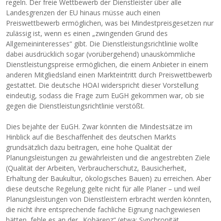
regeln. Der freie Wettbewerb der Dienstleister über alle
Landesgrenzen der EU hinaus müsse auch einen
Preiswettbewerb ermöglichen, was bei Mindestpreisgesetzen nur
zulässig ist, wenn es einen „zwingenden Grund des
Allgemeininteresses“ gibt. Die Dienstleistungsrichtlinie wollte
dabei ausdrücklich sogar (vorübergehend) unauskömmliche
Dienstleistungspreise ermöglichen, die einem Anbieter in einem
anderen Mitgliedsland einen Markteintritt durch Preiswettbewerb
gestattet. Die deutsche HOAI widerspricht dieser Vorstellung
eindeutig, sodass die Frage zum EuGH gekommen war, ob sie
gegen die Dienstleistungsrichtlinie verstößt.
Dies bejahte der EuGH. Zwar könnten die Mindestsätze im
Hinblick auf die Beschaffenheit des deutschen Markts
grundsätzlich dazu beitragen, eine hohe Qualität der
Planungsleistungen zu gewährleisten und die angestrebten Ziele
(Qualität der Arbeiten, Verbraucherschutz, Bausicherheit,
Erhaltung der Baukultur, ökologisches Bauen) zu erreichen. Aber
diese deutsche Regelung gelte nicht für alle Planer – und weil
Planungsleistungen von Dienstleistern erbracht werden könnten,
die nicht ihre entsprechende fachliche Eignung nachgewiesen
hätten, fehle es an der „Kohärenz“ (etwa: Synchronität,