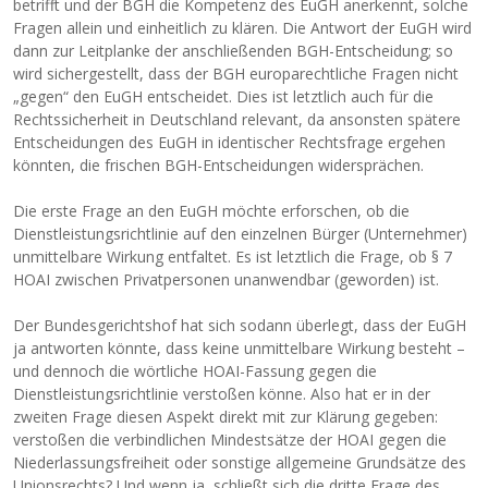
betrifft und der BGH die Kompetenz des EuGH anerkennt, solche
Fragen allein und einheitlich zu klären. Die Antwort der EuGH wird
dann zur Leitplanke der anschließenden BGH-Entscheidung; so
wird sichergestellt, dass der BGH europarechtliche Fragen nicht
„gegen“ den EuGH entscheidet. Dies ist letztlich auch für die
Rechtssicherheit in Deutschland relevant, da ansonsten spätere
Entscheidungen des EuGH in identischer Rechtsfrage ergehen
könnten, die frischen BGH-Entscheidungen widersprächen.
Die erste Frage an den EuGH möchte erforschen, ob die
Dienstleistungsrichtlinie auf den einzelnen Bürger (Unternehmer)
unmittelbare Wirkung entfaltet. Es ist letztlich die Frage, ob § 7
HOAI zwischen Privatpersonen unanwendbar (geworden) ist.
Der Bundesgerichtshof hat sich sodann überlegt, dass der EuGH
ja antworten könnte, dass keine unmittelbare Wirkung besteht –
und dennoch die wörtliche HOAI-Fassung gegen die
Dienstleistungsrichtlinie verstoßen könne. Also hat er in der
zweiten Frage diesen Aspekt direkt mit zur Klärung gegeben:
verstoßen die verbindlichen Mindestsätze der HOAI gegen die
Niederlassungsfreiheit oder sonstige allgemeine Grundsätze des
Unionsrechts? Und wenn ja, schließt sich die dritte Frage des