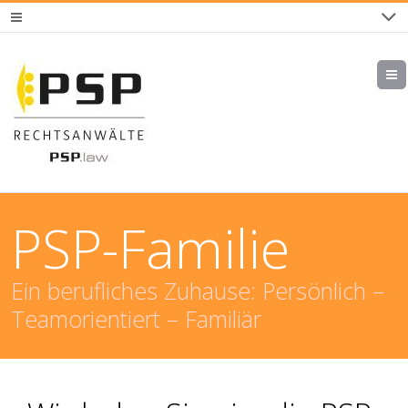
PSP-Familie
Ein berufliches Zuhause: Persönlich –
Teamorientiert – Familiär