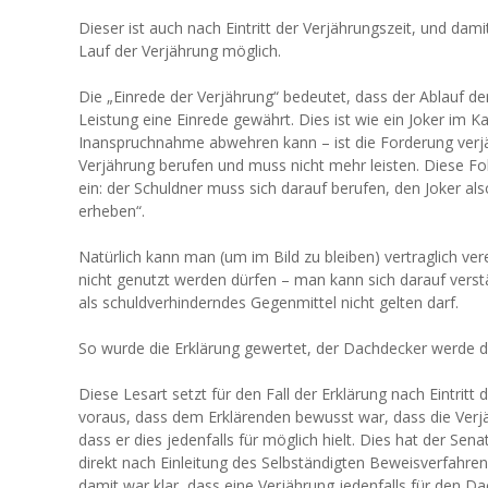
Dieser ist auch nach Eintritt der Verjährungszeit, und dam
Lauf der Verjährung möglich.
Die „Einrede der Verjährung“ bedeutet, dass der Ablauf d
Leistung eine Einrede gewährt. Dies ist wie ein Joker im K
Inanspruchnahme abwehren kann – ist die Forderung verjäh
Verjährung berufen und muss nicht mehr leisten. Diese Fo
ein: der Schuldner muss sich darauf berufen, den Joker als
erheben“.
Natürlich kann man (um im Bild zu bleiben) vertraglich ver
nicht genutzt werden dürfen – man kann sich darauf verst
als schuldverhinderndes Gegenmittel nicht gelten darf.
So wurde die Erklärung gewertet, der Dachdecker werde
Diese Lesart setzt für den Fall der Erklärung nach Eintritt d
voraus, dass dem Erklärenden bewusst war, dass die Verjä
dass er dies jedenfalls für möglich hielt. Dies hat der Se
direkt nach Einleitung des Selbständigten Beweisverfahre
damit war klar, dass eine Verjährung jedenfalls für den 