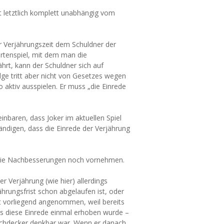
it letztlich komplett unabhängig vom
er Verjährungszeit dem Schuldner der
artenspiel, mit dem man die
rt, kann der Schuldner sich auf
lge tritt aber nicht von Gesetzes wegen
o aktiv ausspielen. Er muss „die Einrede
einbaren, dass Joker im aktuellen Spiel
ändigen, dass die Einrede der Verjährung
 die Nachbesserungen noch vornehmen.
er Verjährung (wie hier) allerdings
hrungsfrist schon abgelaufen ist, oder
nat vorliegend angenommen, weil bereits
ns diese Einrede einmal erhoben wurde –
Dachdecker denkbar war. Wenn er danach