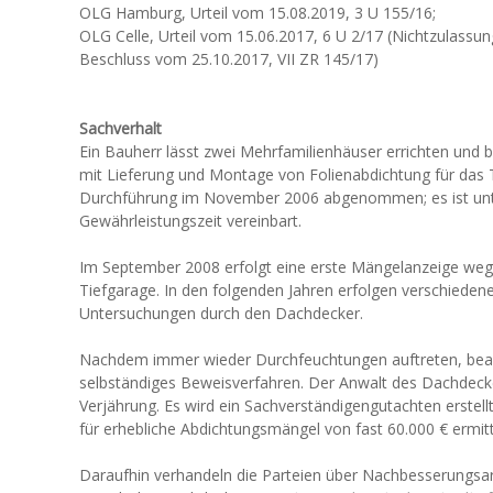
OLG Hamburg, Urteil vom 15.08.2019, 3 U 155/16;
OLG Celle, Urteil vom 15.06.2017, 6 U 2/17 (Nichtzulas
Beschluss vom 25.10.2017, VII ZR 145/17)
Sachverhalt
Ein Bauherr lässt zwei Mehrfamilienhäuser errichten und
mit Lieferung und Montage von Folienabdichtung für das 
Durchführung im November 2006 abgenommen; es ist unte
Gewährleistungszeit vereinbart.
Im September 2008 erfolgt eine erste Mängelanzeige we
Tiefgarage. In den folgenden Jahren erfolgen verschiede
Untersuchungen durch den Dachdecker.
Nachdem immer wieder Durchfeuchtungen auftreten, bean
selbständiges Beweisverfahren. Der Anwalt des Dachdecker
Verjährung. Es wird ein Sachverständigengutachten erstel
für erhebliche Abdichtungsmängel von fast 60.000 € ermitt
Daraufhin verhandeln die Parteien über Nachbesserungsar