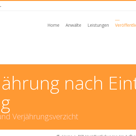
→
Home
Anwälte
Leistungen
Veröffentl
jährung nach Eint
ng
d Verjährungsverzicht