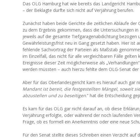
Das OLG Hamburg hat wie bereits das Landgericht Hamb
– der Beklagte durfte sich nicht auf Verjährung berufen.
Zunächst haben beide Gerichte die zeitlichen Abläufe der
zu dem Ergebnis gekommen, dass die Untersuchungen in 
jeweils auf die gesamte Tiefgaragenabdichtung bezogen u
Gewährleistungsfrist neu in Gang gesetzt haben. Hier ist a
fehlende Sachvortrag der Parteien als Maßstab genomme
im Einzelfall, das nicht für alle vergleichbaren Fälle gelte
Ereignisse dieser Zeit möglicherweise als „Verhandlungen
werden müssten – auch hierzu fehlte dem OLG-Senat der V
Aber für das Oberlandesgericht kam es hierauf auch gar nich
Mandant ist bereit, die festgestellten Mängel, soweit 
abzustellen und zu beseitigen
.“ hat die Entscheidung gep
Es kam für das OLG gar nicht darauf an, ob diese Erklärun
Verjährung erfolgte, oder während der noch laufenden Ver
Frage, ob es formell ein Anerkenntnis oder eine neue Schul
Für den Senat stellte dieses Schreiben einen Verzicht auf d