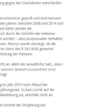
urg gegen den Dachdecker entschieden
 Geschehnisse geprüft und sind hiernach
den Jahren zwischen 2008 und 2014 sich
nd daher jeweils die
uch durch die Gerichte der teilweise
n worden – also prozessuales Verhalten
n kann. Ebenso wurde überlegt, ob die
“ im Sinne des § 203 BGB gewertet
ortrag der Parteien.
t an: allein der anwaltliche Satz „
Mein
sie seinem Gewerk zuzuordnen sind,
rägt.
g im Jahr 2015 nach Ablauf der
jährungszeit. Es kam somit auf die
derklärung sei, ebenfalls nicht an.
ie Einrede der Verjährung dar.