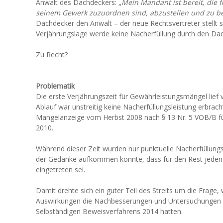
Anwalt des Dachdeckers: „
Mein Mandant ist bereit, die f
seinem Gewerk zuzuordnen sind, abzustellen und zu be
Dachdecker den Anwalt – der neue Rechtsvertreter stellt s
Verjährungslage werde keine Nacherfüllung durch den Da
Zu Recht?
Problematik
Die erste Verjährungszeit für Gewährleistungsmängel lief
Ablauf war unstreitig keine Nacherfüllungsleistung erbrach
Mangelanzeige vom Herbst 2008 nach § 13 Nr. 5 VOB/B für
2010.
Während dieser Zeit wurden nur punktuelle Nacherfüllung
der Gedanke aufkommen konnte, dass für den Rest jedenf
eingetreten sei.
Damit drehte sich ein guter Teil des Streits um die Frag
Auswirkungen die Nachbesserungen und Untersuchungen z
Selbständigen Beweisverfahrens 2014 hatten.