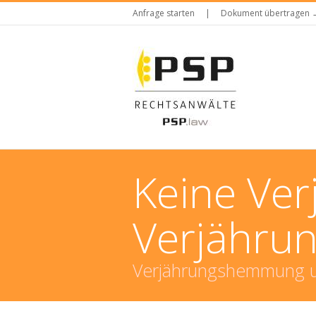
Anfrage starten
|
Dokument übertragen 
Keine Ver
Verjähru
Verjährungshemmung un
You are here: