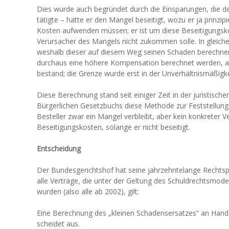
Dies wurde auch begründet durch die Einsparungen, die 
tätigte – hätte er den Mangel beseitigt, wozu er ja prinzipie
Kosten aufwenden müssen; er ist um diese Beseitigungsko
Verursacher des Mangels nicht zukommen solle. In gleicher
weshalb dieser auf diesem Weg seinen Schaden berechne
durchaus eine höhere Kompensation berechnet werden, al
bestand; die Grenze wurde erst in der Unverhältnismäßigk
Diese Berechnung stand seit einiger Zeit in der juristischen
Bürgerlichen Gesetzbuchs diese Methode zur Feststellung
Besteller zwar ein Mangel verbleibt, aber kein konkreter 
Beseitigungskosten, solange er nicht beseitigt.
Entscheidung
Der Bundesgerichtshof hat seine jahrzehntelange Rechts
alle Verträge, die unter der Geltung des Schuldrechtsmod
wurden (also alle ab 2002), gilt:
Eine Berechnung des „kleinen Schadensersatzes“ an Hand 
scheidet aus.