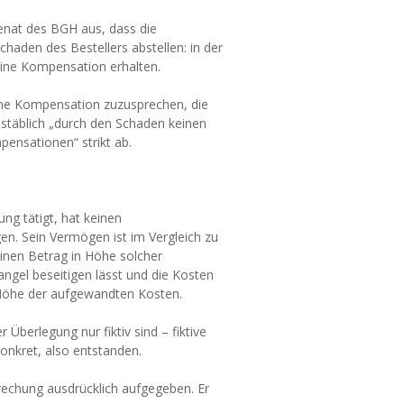
enat des BGH aus, dass die
aden des Bestellers abstellen: in der
 eine Kompensation erhalten.
ine Kompensation zuzusprechen, die
hstäblich „durch den Schaden keinen
ensationen“ strikt ab.
ng tätigt, hat keinen
. Sein Vermögen ist im Vergleich zu
inen Betrag in Höhe solcher
ngel beseitigen lässt und die Kosten
 Höhe der aufgewandten Kosten.
 Überlegung nur fiktiv sind – fiktive
konkret, also entstanden.
rechung ausdrücklich aufgegeben. Er