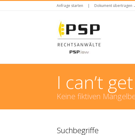
Anfrage starten
|
Dokument übertragen 
I can’t ge
Keine fiktiven Mangelb
You are here:
Suchbegriffe