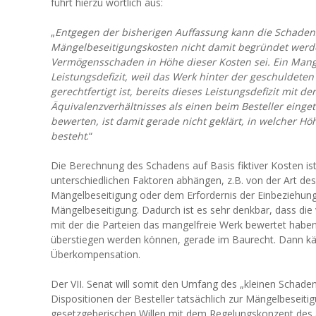
führt hierzu wörtlich aus:
„
Entgegen der bisherigen Auffassung kann die Schaden
Mängelbeseitigungskosten nicht damit begründet werde
Vermögensschaden in Höhe dieser Kosten sei. Ein Mange
Leistungsdefizit, weil das Werk hinter der geschuldete
gerechtfertigt ist, bereits dieses Leistungsdefizit mit d
Äquivalenzverhältnisses als einen beim Besteller ein
bewerten, ist damit gerade nicht geklärt, in welcher 
besteht
.“
Die Berechnung des Schadens auf Basis fiktiver Kosten is
unterschiedlichen Faktoren abhängen, z.B. von der Art d
Mängelbeseitigung oder dem Erfordernis der Einbeziehung
Mängelbeseitigung. Dadurch ist es sehr denkbar, dass die
mit der die Parteien das mangelfreie Werk bewertet haben,
überstiegen werden können, gerade im Baurecht. Dann kä
Überkompensation.
Der VII. Senat will somit den Umfang des „kleinen Schade
Dispositionen der Besteller tatsächlich zur Mängelbeseiti
gesetzgeberischen Willen mit dem Regelungskonzept des 