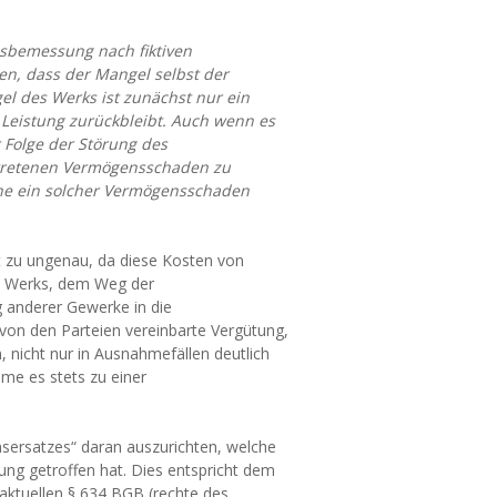
sbemessung nach fiktiven
n, dass der Mangel selbst der
l des Werks ist zunächst nur ein
n Leistung zurückbleibt. Auch wenn es
er Folge der Störung des
getretenen Vermögensschaden zu
Höhe ein solcher Vermögensschaden
t zu ungenau, da diese Kosten von
es Werks, dem Weg der
 anderer Gewerke in die
 von den Parteien vereinbarte Vergütung,
 nicht nur in Ausnahmefällen deutlich
me es stets zu einer
nsersatzes“ daran auszurichten, welche
gung getroffen hat. Dies entspricht dem
aktuellen § 634 BGB (rechte des