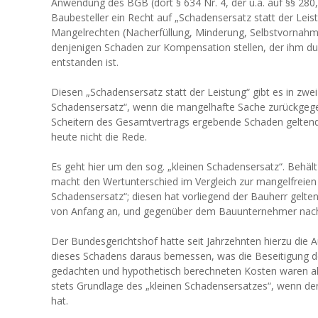
Anwendung des BGB (dort § 634 Nr. 4, der u.a. auf §§ 28
Baubesteller ein Recht auf „Schadensersatz statt der Leis
Mangelrechten (Nacherfüllung, Minderung, Selbstvornahm
denjenigen Schaden zur Kompensation stellen, der ihm du
entstanden ist.
Diesen „Schadensersatz statt der Leistung“ gibt es in zwei
Schadensersatz“, wenn die mangelhafte Sache zurückgege
Scheitern des Gesamtvertrags ergebende Schaden geltend
heute nicht die Rede.
Es geht hier um den sog. „kleinen Schadensersatz“. Behä
macht den Wertunterschied im Vergleich zur mangelfreien
Schadensersatz“; diesen hat vorliegend der Bauherr gelt
von Anfang an, und gegenüber dem Bauunternehmer nach
Der Bundesgerichtshof hatte seit Jahrzehnten hierzu die A
dieses Schadens daraus bemessen, was die Beseitigung d
gedachten und hypothetisch berechneten Kosten waren als
stets Grundlage des „kleinen Schadensersatzes“, wenn der 
hat.