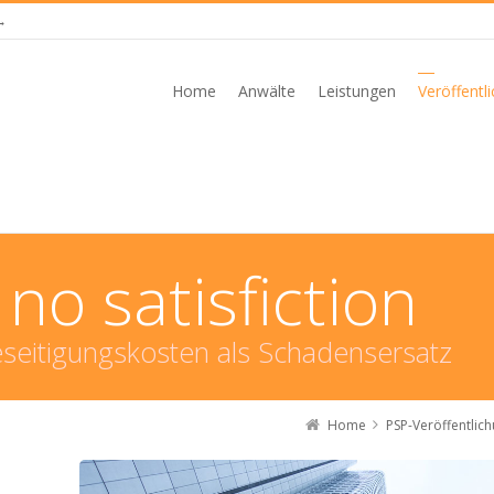
→
Home
Anwälte
Leistungen
Veröffentl
t no satisfiction
eseitigungskosten als Schadensersatz
Home
PSP-Veröffentlic