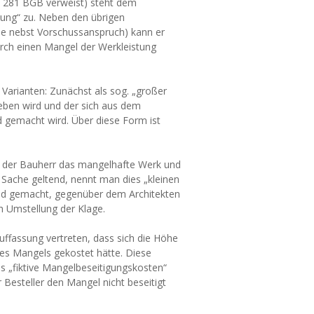
0, 281 BGB verweist) steht dem
tung“ zu. Neben den übrigen
e nebst Vorschussanspruch) kann er
rch einen Mangel der Werkleistung
 Varianten: Zunächst als sog. „großer
ben wird und der sich aus dem
 gemacht wird. Über diese Form ist
lt der Bauherr das mangelhafte Werk und
 Sache geltend, nennt man dies „kleinen
end gemacht, gegenüber dem Architekten
 Umstellung der Klage.
uffassung vertreten, dass sich die Höhe
es Mangels gekostet hätte. Diese
 „fiktive Mangelbeseitigungskosten“
Besteller den Mangel nicht beseitigt