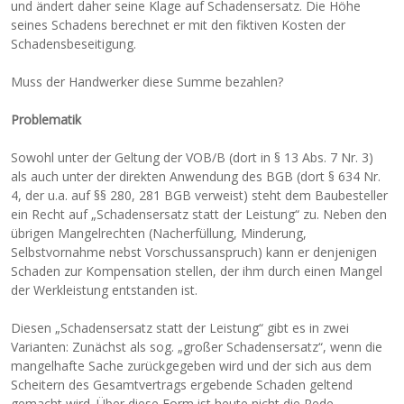
und ändert daher seine Klage auf Schadensersatz. Die Höhe
seines Schadens berechnet er mit den fiktiven Kosten der
Schadensbeseitigung.
Muss der Handwerker diese Summe bezahlen?
Problematik
Sowohl unter der Geltung der VOB/B (dort in § 13 Abs. 7 Nr. 3)
als auch unter der direkten Anwendung des BGB (dort § 634 Nr.
4, der u.a. auf §§ 280, 281 BGB verweist) steht dem Baubesteller
ein Recht auf „Schadensersatz statt der Leistung“ zu. Neben den
übrigen Mangelrechten (Nacherfüllung, Minderung,
Selbstvornahme nebst Vorschussanspruch) kann er denjenigen
Schaden zur Kompensation stellen, der ihm durch einen Mangel
der Werkleistung entstanden ist.
Diesen „Schadensersatz statt der Leistung“ gibt es in zwei
Varianten: Zunächst als sog. „großer Schadensersatz“, wenn die
mangelhafte Sache zurückgegeben wird und der sich aus dem
Scheitern des Gesamtvertrags ergebende Schaden geltend
gemacht wird. Über diese Form ist heute nicht die Rede.