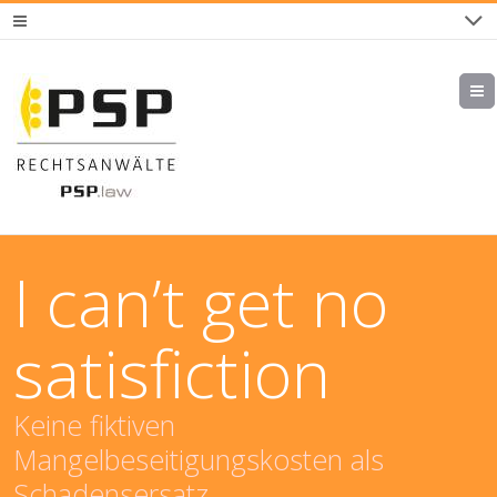
I can’t get no
satisfiction
Keine fiktiven
Mangelbeseitigungskosten als
Schadensersatz