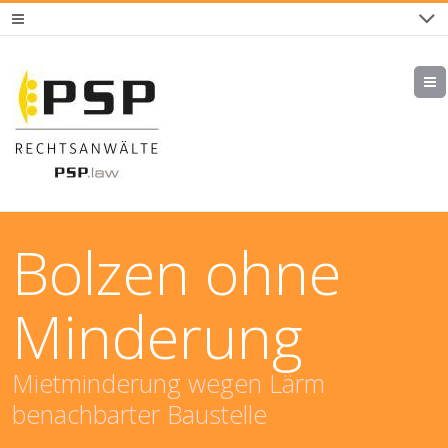
Bolzen ohne
Minderung
Mietminderung wegen Lärm
benachbarter Baustelle